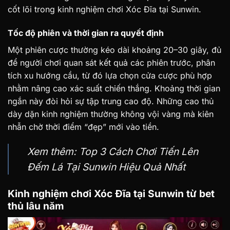
cốt lõi trong kinh nghiệm chơi Xóc Đĩa tại Sunwin.
Tốc độ phiên và thời gian ra quyết định
Một phiên cược thường kéo dài khoảng 20–30 giây, đủ
để người chơi quan sát kết quả các phiên trước, phân
tích xu hướng cầu, từ đó lựa chọn cửa cược phù hợp
nhằm nâng cao xác suất chiến thắng. Khoảng thời gian
ngắn này đòi hỏi sự tập trung cao độ. Những cao thủ
dày dặn kinh nghiệm thường không vội vàng mà kiên
nhẫn chờ thời điểm “đẹp” mới vào tiền.
Xem thêm: Top 3
Cách Chơi Tiến Lên
Đếm Lá Tại Sunwin
Hiệu Quả Nhất
Kinh nghiệm chơi Xóc Đĩa tại Sunwin từ bet
thủ lâu năm