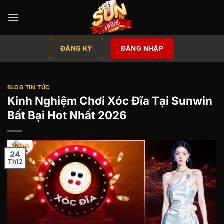
Bỏ
qua
nội
dung
ĐĂNG KÝ
ĐĂNG NHẬP
BLOG TIN TỨC
Kinh Nghiệm Chơi Xóc Đĩa Tại Sunwin
Bất Bại Hot Nhất 2026
24
Th12