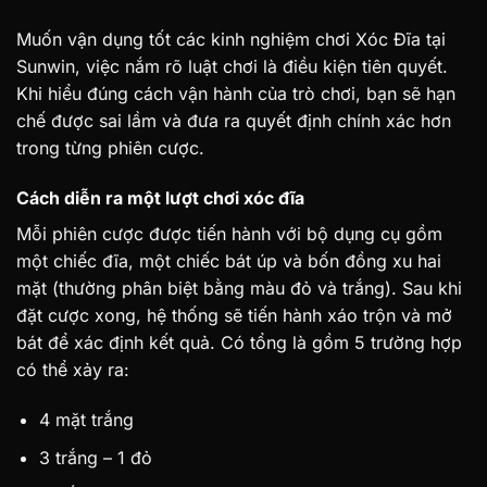
Muốn vận dụng tốt các kinh nghiệm chơi Xóc Đĩa tại
Sunwin, việc nắm rõ luật chơi là điều kiện tiên quyết.
Khi hiểu đúng cách vận hành của trò chơi, bạn sẽ hạn
chế được sai lầm và đưa ra quyết định chính xác hơn
trong từng phiên cược.
Cách diễn ra một lượt chơi xóc đĩa
Mỗi phiên cược được tiến hành với bộ dụng cụ gồm
một chiếc đĩa, một chiếc bát úp và bốn đồng xu hai
mặt (thường phân biệt bằng màu đỏ và trắng). Sau khi
đặt cược xong, hệ thống sẽ tiến hành xáo trộn và mở
bát để xác định kết quả. Có tổng là gồm 5 trường hợp
có thể xảy ra:
4 mặt trắng
3 trắng – 1 đỏ