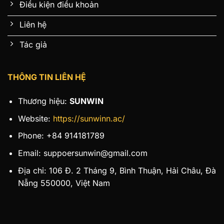
Điều kiện điều khoản
Liên hệ
Tác giả
THÔNG TIN LIÊN HỆ
Thương hiệu:
SUNWIN
Website:
https://sunwinn.ac/
Phone: +84 914181789
Email:
suppoersunwin@gmail.com
Địa chỉ: 106 Đ. 2 Tháng 9, Bình Thuận, Hải Châu, Đà
Nẵng 550000, Việt Nam