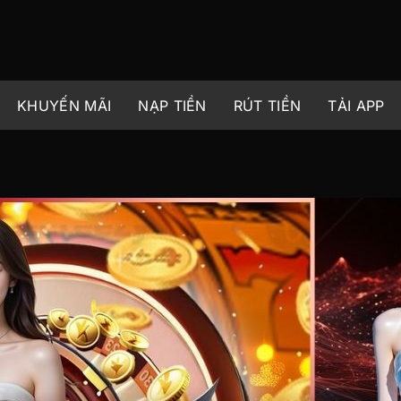
KHUYẾN MÃI
NẠP TIỀN
RÚT TIỀN
TẢI APP