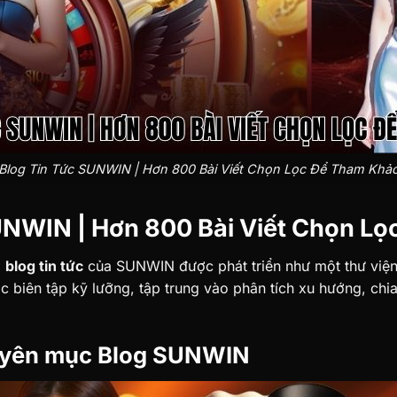
Blog Tin Tức SUNWIN | Hơn 800 Bài Viết Chọn Lọc Để Tham Khả
UNWIN | Hơn 800 Bài Viết Chọn L
,
blog tin tức
của SUNWIN được phát triển như một thư viện m
 biên tập kỹ lưỡng, tập trung vào phân tích xu hướng, chia
huyên mục Blog SUNWIN