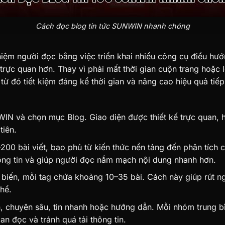
Cách đọc blog tin tức SUNWIN nhanh chóng
ệm người đọc bằng việc triển khai nhiều công cụ điều hướ
trực quan hơn. Thay vì phải mất thời gian cuộn trang hoặc 
ừ đó tiết kiệm đáng kể thời gian và nâng cao hiệu quả tiếp
N và chọn mục Blog. Giao diện được thiết kế trực quan, hi
tiên.
0 bài viết, bao phủ từ kiến thức nền tảng đến phân tích
ông tin và giúp người đọc nắm mạch nội dung nhanh hơn.
biến, mỗi tag chứa khoảng 10–35 bài. Cách này giúp rút n
hể.
, chuyên sâu, tin nhanh hoặc hướng dẫn. Mỗi nhóm trung b
an đọc và tránh quá tải thông tin.