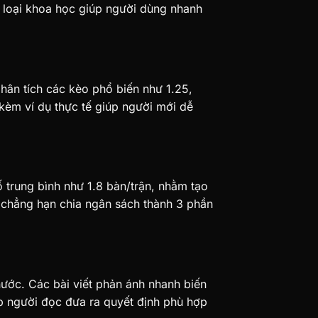
n loại khoa học giúp người dùng nhanh
 phân tích các kèo phổ biến như 1.25,
 kèm ví dụ thực tế giúp người mới dễ
 trung bình như 1.8 bàn/trận, nhằm tạo
, chẳng hạn chia ngân sách thành 3 phần
nước. Các bài viết phản ánh nhanh biến
iúp người đọc đưa ra quyết định phù hợp