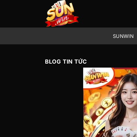
Bỏ
qua
nội
dung
SUNWIN
BLOG TIN TỨC