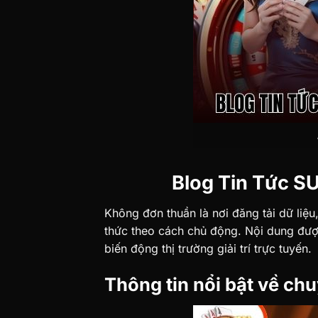
Blog Tin Tức S
Không đơn thuần là nơi đăng tải dữ liệu
thức theo cách chủ động. Nội dung được
biến động thị trường giải trí trực tuyến.
Thông tin nổi bật về c