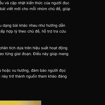
ểu và cập nhật kiến thức của người đọc
 bài viết mới cho mỗi nhóm chủ đề, giúp
iều dạng bài khác nhau như hướng dẫn
xếp hợp lý theo chủ đề, hỗ trợ tra cứu
phân tích dựa trên hiệu suất hoạt động
heo từng giai đoạn. Điều này giúp mang
liệu hoặc xu hướng, đảm bảo người đọc
ục này trở thành nguồn tham khảo đáng