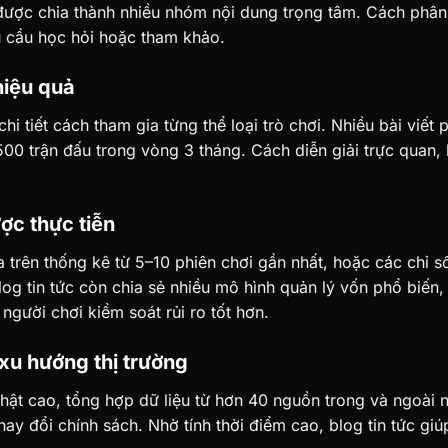
 được chia thành nhiều nhóm nội dung trọng tâm. Cách phâ
 cầu học hỏi hoặc tham khảo.
hiệu quả
hi tiết cách tham gia từng thể loại trò chơi. Nhiều bài viết
500 trận đấu trong vòng 3 tháng. Cách diễn giải trực quan,
ợc thực tiễn
 trên thống kê từ 5–10 phiên chơi gần nhất, hoặc các chỉ số
log tin tức còn chia sẻ nhiều mô hình quản lý vốn phổ biến
người chơi kiểm soát rủi ro tốt hơn.
 xu hướng thị trường
hật cao, tổng hợp dữ liệu từ hơn 40 nguồn trong và ngoài 
hay đổi chính sách. Nhờ tính thời điểm cao, blog tin tức g