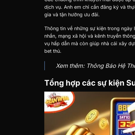
dịch vụ. Anh em chỉ cần đăng ký và thự
gia và tận hưởng ưu đãi.
Thông tin về những sự kiện trong ngày l
nhắn, mạng xã hội và kênh truyền thông
vụ hấp dẫn mà còn giúp nhà cái xây dựn
bet thủ.
Xem thêm:
Thông Báo Hệ Th
Tổng hợp các sự kiện S