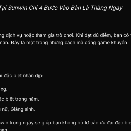
Tại Sunwin
Chỉ 4 Bước Vào Bàn Là Thắng Ngay
g dịch vụ hoặc tham gia trò chơi. Khi đạt đủ điểm, bạn có 
mắn. Đây là một trong những cách mà cổng game khuyến
i đặc biệt nhân dịp:
ống.
ặc biệt trong năm.
 nữ, Giáng sinh.
win trong ngày sẽ giúp bạn không bỏ lỡ các ưu đãi đặc biệ
hạn.