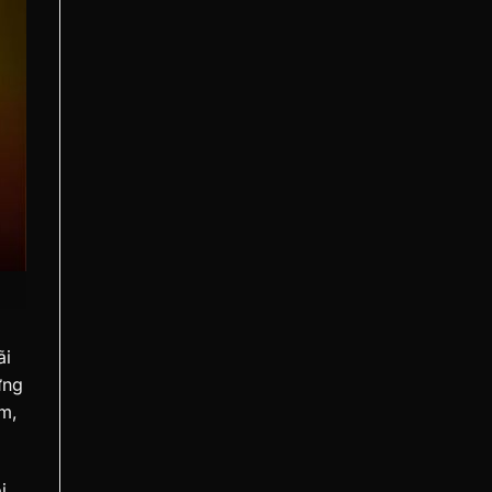
ãi
ứng
ểm,
i