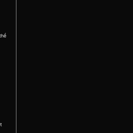
thể
t