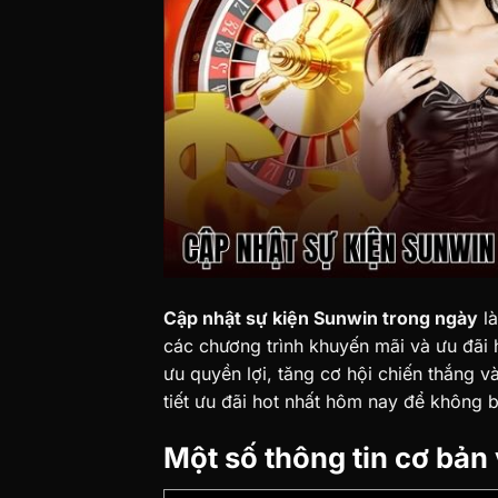
Cập nhật sự kiện Sunwin trong ngày
là
các chương trình khuyến mãi và ưu đãi h
ưu quyền lợi, tăng cơ hội chiến thắng v
tiết ưu đãi hot nhất hôm nay để không b
Một số thông tin cơ bản